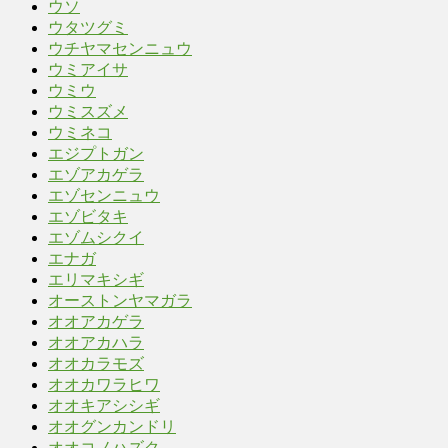
ウソ
ウタツグミ
ウチヤマセンニュウ
ウミアイサ
ウミウ
ウミスズメ
ウミネコ
エジプトガン
エゾアカゲラ
エゾセンニュウ
エゾビタキ
エゾムシクイ
エナガ
エリマキシギ
オーストンヤマガラ
オオアカゲラ
オオアカハラ
オオカラモズ
オオカワラヒワ
オオキアシシギ
オオグンカンドリ
オオコノハズク