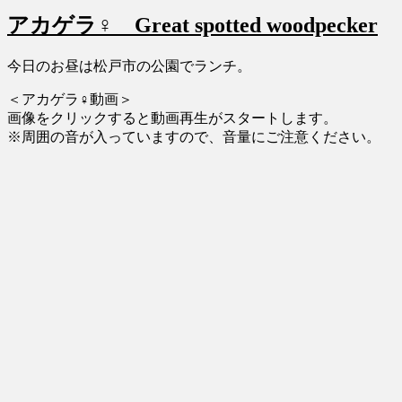
リ
マ
アカゲラ♀ Great spotted woodpecker
ー
ス
プ
レ
今日のお昼は松戸市の公園でランチ。
ゼ
＜アカゲラ♀動画＞
ン
画像をクリックすると動画再生がスタートします。
ト
※周囲の音が入っていますので、音量にご注意ください。
の
よ
う
な
日
に