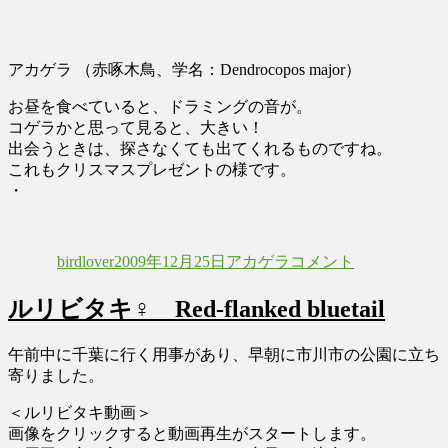
アカゲラ （赤啄木鳥、学名：Dendrocopos major）
お昼を食べていると、ドラミングの音が。
コゲラかと思って見ると、大きい！
出会うときは、探さなくても出てくれるものですね。
これもクリスマスプレゼントの様です。
・
投
投
カ
ア
稿
稿
テ
カ
birdlover
2009年12月25日
アカゲラ
コメント
者
日:
ゴ
ゲ
リ
ラ
ルリビタキ♀ Red-flanked bluetail
♀
ー
Great
spotted
午前中に千葉に行く用事があり、早朝に市川市の公園に立ち
woodpecker
寄りました。
に
＜ルリビタキ動画＞
画像をクリックすると動画再生がスタートします。