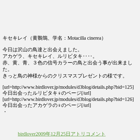
キセキレイ（黄鶺鴒、学名：Motacilla cinerea）
今日は沢山の鳥達と出会えました。
アカゲラ、キセキレイ、ルリビタキ‥‥。
赤、黄、青、３色の信号カラーの鳥と出会う事が出来まし
た。
きっと鳥の神様からのクリスマスプレゼントの様です。
[url=http://www.birdlover.jp/modules/d3blog/details.php?bid=125]
今日出会ったルリビタキ♀のページ[/url]
[url=http://www.birdlover.jp/modules/d3blog/details.php?bid=126]
今日出会ったアカゲラの♀のページ[/url]
・
投
投
カ
ク
稿
稿
テ
リ
birdlover
2009年12月25日
アトリ
コメント
者
日:
ゴ
ス