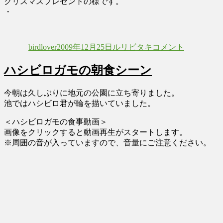
クリスマスプレゼントの様です。
・
投
投
カ
ル
稿
稿
テ
リ
birdlover
2009年12月25日
ルリビタキ
コメント
者
日:
ゴ
ビ
リ
タ
ハシビロガモの朝食シーン
ー
キ
♀
Red-
今朝は久しぶりに地元の公園に立ち寄りました。
flanked
池ではハシビロ君が輪を描いていました。
bluetail
に
＜ハシビロガモの食事動画＞
画像をクリックすると動画再生がスタートします。
※周囲の音が入っていますので、音量にご注意ください。