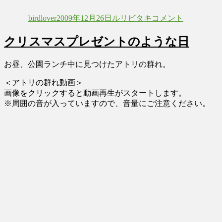
投
投
カ
ル
稿
稿
テ
リ
birdlover
2009年12月26日
ルリビタキ
コメント
者
日:
ゴ
ビ
リ
タ
クリスマスプレゼントのような日
ー
キ
♂
の
お昼、公園ランチ中に見つけたアトリの群れ。
若
＜アトリの群れ動画＞
に
画像をクリックすると動画再生がスタートします。
※周囲の音が入っていますので、音量にご注意ください。