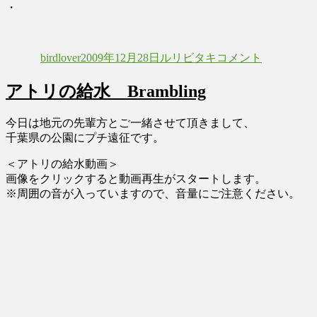
・
投
投
カ
ル
稿
稿
テ
リ
birdlover
2009年12月28日
ルリビタキ
コメント
者
日:
ゴ
ビ
リ
タ
アトリの給水 Brambling
ー
キ
雄
メ
今日は地元の先輩方とご一緒させて頂きまして、
タ
千葉県の公園にプチ遠征です。
ボ
＜アトリの給水動画＞
タ
画像をクリックすると動画再生がスタートします。
イ
※周囲の音が入っていますので、音量にご注意ください。
プ
に