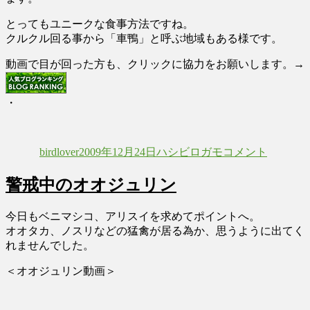
とってもユニークな食事方法ですね。
クルクル回る事から「車鴨」と呼ぶ地域もある様です。
動画で目が回った方も、クリックに協力をお願いします。→
・
投
投
カ
ハ
稿
稿
テ
シ
birdlover
2009年12月24日
ハシビロガモ
コメント
者
日:
ゴ
ビ
リ
ロ
警戒中のオオジュリン
ー
ガ
モ
の
今日もベニマシコ、アリスイを求めてポイントへ。
朝
オオタカ、ノスリなどの猛禽が居る為か、思うように出てく
食
れませんでした。
シ
＜オオジュリン動画＞
ー
ン
に