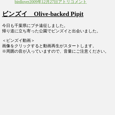
birdlover
2009年12月27日
アトリ
コメント
者
日:
ゴ
リ
リ
の
ビンズイ Olive-backed Pipit
ー
給
水
Brambling
今日も千葉県にプチ遠征しました。
に
帰り道に立ち寄った公園でビンズイと出会いました。
＜ビンズイ動画＞
画像をクリックすると動画再生がスタートします。
※周囲の音が入っていますので、音量にご注意ください。