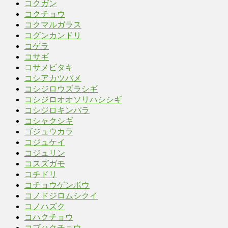
コクガン
コクチョウ
コクマルガラス
コグンカンドリ
コゲラ
コサギ
コサメビタキ
コシアカツバメ
コシジロウズラシギ
コシジロオオソリハシシギ
コシジロキンパラ
コシャクシギ
ゴジュウカラ
コジュケイ
コジュリン
コスズガモ
コチドリ
コチョウゲンボウ
コノドジロムシクイ
コノハズク
コハクチョウ
コブハクチョウ