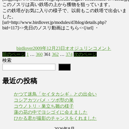
このノスリは高い鉄塔の上から獲物を狙っています。
この鉄塔がお気に入りの様子で、以前もこの鉄塔で出会いま
した。
[url=http://www.birdlover.jp/modules/d3blog/details.php?
bid=117]>>先日のノスリ動画はこちら<<[/url] ・
投
投
カ
警
稿
稿
テ
戒
birdlover
2009年12月23日
オオジュリン
コメント
者
日:
ゴ
中
固
固
固
固
固
前のページ
1
…
360
361
362
…
374
次のページ
投
リ
の
定
定
定
定
定
検索
ー
オ
稿
ペ
ペ
ペ
ペ
ペ
検索
オ
ー
ー
ー
ー
ー
の
ジ
ジ
ジ
ジ
ジ
ジ
最近の投稿
ュ
ペ
リ
ー
ン
かつて迷鳥「セイタカシギ」との出会い
に
コシアカツバメ・ツボ型の巣
ジ
コウノトリ・巣立ち雛の様子
送
蓮の花の中でヨシゴイに会えました
ひかる君が撮影のチャンスをくれました
り
2026年8月