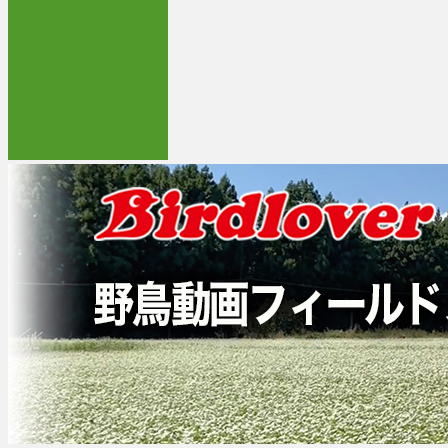
コ
野鳥動画をブログで公開しています。
ン
野鳥動画フィールドノート
テ
ン
ツ
へ
ス
キ
ッ
プ