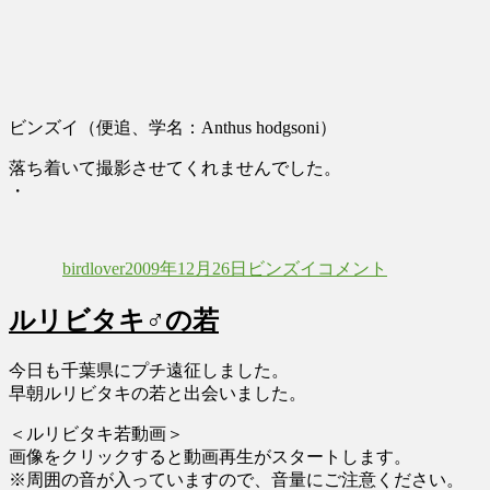
ビンズイ（便追、学名：Anthus hodgsoni）
落ち着いて撮影させてくれませんでした。
・
投
投
カ
ビ
稿
稿
テ
ン
birdlover
2009年12月26日
ビンズイ
コメント
者
日:
ゴ
ズ
リ
イ
ルリビタキ♂の若
Olive-
ー
backed
Pipit
今日も千葉県にプチ遠征しました。
に
早朝ルリビタキの若と出会いました。
＜ルリビタキ若動画＞
画像をクリックすると動画再生がスタートします。
※周囲の音が入っていますので、音量にご注意ください。