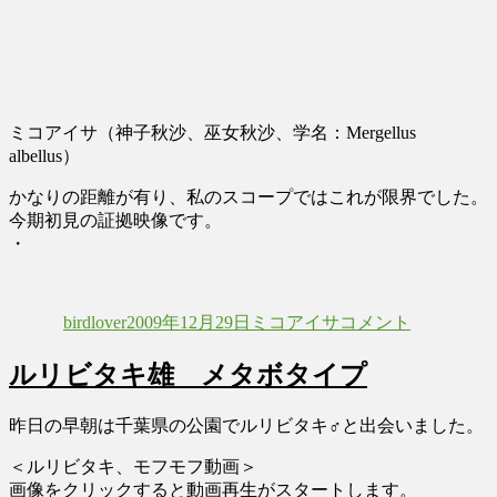
ミコアイサ（神子秋沙、巫女秋沙、学名：Mergellus
albellus）
かなりの距離が有り、私のスコープではこれが限界でした。
今期初見の証拠映像です。
・
投
投
カ
ミ
稿
稿
テ
コ
birdlover
2009年12月29日
ミコアイサ
コメント
者
日:
ゴ
ア
リ
イ
ルリビタキ雄 メタボタイプ
ー
サ
の
証
昨日の早朝は千葉県の公園でルリビタキ♂と出会いました。
拠
＜ルリビタキ、モフモフ動画＞
映
画像をクリックすると動画再生がスタートします。
像