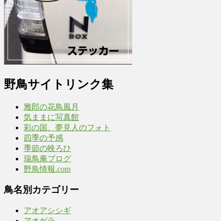
野鳥サイトリンク集
雅郎の花鳥風月
気ままに写真館
彩の国、夢見人のフォト
四季の予感
季節の映ろひ
瑞鳥庵ブログ
野鳥情報.com
鳥名別カテゴリー
アオアシシギ
アオゲラ