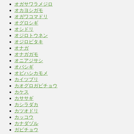
オガサワラメジロ
オカヨシガモ
オガワコマドリ
オグロシギ
オシドリ
オジロトウネン
オジロビタキ
オナガ
オナガガモ
オニアジサシ
オバシギ
オビハシカモメ
カイツブリ
カオグロガビチョウ
カケス
カササギ
カシラダカ
カツオドリ
カッコウ
カナダヅル
ガビチョウ