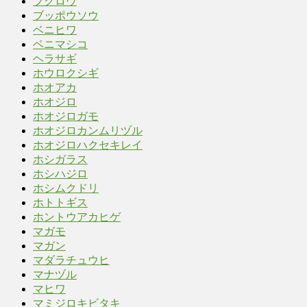
フクロウ
ブッポウソウ
ベニヒワ
ベニマシコ
ヘラサギ
ホウロクシギ
ホオアカ
ホオジロ
ホオジロガモ
ホオジロカンムリヅル
ホオジロハクセキレイ
ホシガラス
ホシハジロ
ホシムクドリ
ホトトギス
ホントウアカヒゲ
マガモ
マガン
マダラチュウヒ
マナヅル
マヒワ
マミジロキビタキ