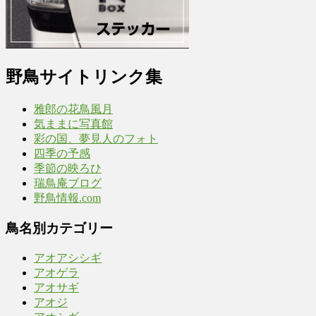
野鳥サイトリンク集
雅郎の花鳥風月
気ままに写真館
彩の国、夢見人のフォト
四季の予感
季節の映ろひ
瑞鳥庵ブログ
野鳥情報.com
鳥名別カテゴリー
アオアシシギ
アオゲラ
アオサギ
アオジ