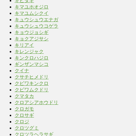
キビタキ
キマユホオジロ
キマユムシクイ
キュウシュウエナガ
キュウシュウコゲラ
キョウジョシギ
キョクアジサシ
キリアイ
キレンジャク
キンクロハジロ
ギンザンマシコ
クイナ
クサチヒメドリ
クビワキンクロ
クビワムクドリ
クマタカ
クロアシアホウドリ
クロガモ
クロサギ
クロジ
クロツグミ
クロツラヘラサギ