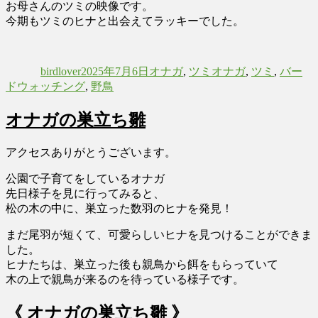
お母さんのツミの映像です。
今期もツミのヒナと出会えてラッキーでした。
投
投
カ
タ
稿
稿
テ
グ
birdlover
2025年7月6日
オナガ
,
ツミ
オナガ
,
ツミ
,
バー
者
日:
ゴ
ドウォッチング
,
野鳥
リ
ー
オナガの巣立ち雛
アクセスありがとうございます。
公園で子育てをしているオナガ
先日様子を見に行ってみると、
松の木の中に、巣立った数羽のヒナを発見！
まだ尾羽が短くて、可愛らしいヒナを見つけることができま
した。
ヒナたちは、巣立った後も親鳥から餌をもらっていて
木の上で親鳥が来るのを待っている様子です。
《 オナガの巣立ち雛 》