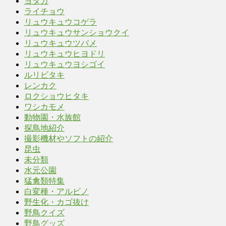
ヨタカ
ライチョウ
リュウキュウコゲラ
リュウキュウサンショウクイ
リュウキュウツバメ
リュウキュウヒヨドリ
リュウキュウヨシゴイ
ルリビタキ
レンカク
ロクショウヒタキ
ワシカモメ
動物園・水族館
探鳥地紹介
撮影機材やソフトの紹介
昆虫
未分類
水元公園
猛禽類特集
白変種・アルビノ
野生化・カゴ抜け
野鳥クイズ
野鳥グッズ