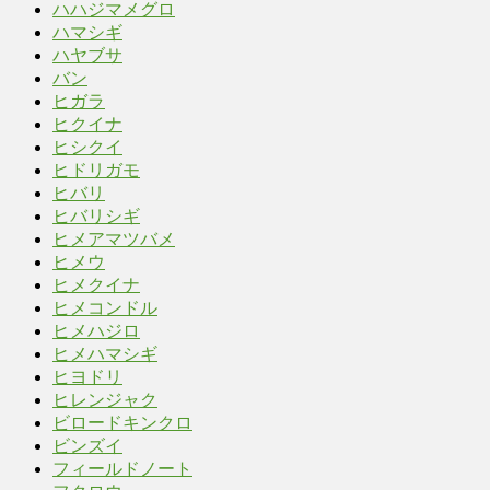
ハハジマ‪メグロ
ハマシギ
ハヤブサ
バン
ヒガラ
ヒクイナ
ヒシクイ
ヒドリガモ
ヒバリ
ヒバリシギ
ヒメアマツバメ
ヒメウ
ヒメクイナ
ヒメコンドル
ヒメハジロ
ヒメハマシギ
ヒヨドリ
ヒレンジャク
ビロードキンクロ
ビンズイ
フィールドノート