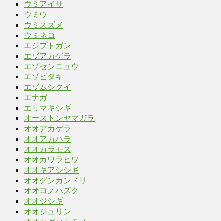
ウミアイサ
ウミウ
ウミスズメ
ウミネコ
エジプトガン
エゾアカゲラ
エゾセンニュウ
エゾビタキ
エゾムシクイ
エナガ
エリマキシギ
オーストンヤマガラ
オオアカゲラ
オオアカハラ
オオカラモズ
オオカワラヒワ
オオキアシシギ
オオグンカンドリ
オオコノハズク
オオジシギ
オオジュリン