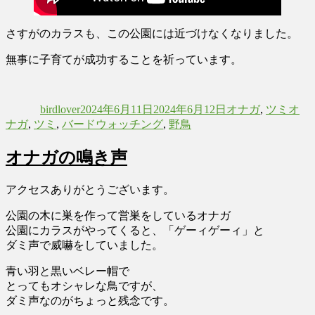
さすがのカラスも、この公園には近づけなくなりました。
無事に子育てが成功することを祈っています。
投
投
カ
タ
稿
稿
テ
グ
birdlover
2024年6月11日
2024年6月12日
オナガ
,
ツミ
オ
者
日:
ゴ
ナガ
,
ツミ
,
バードウォッチング
,
野鳥
リ
ー
オナガの鳴き声
アクセスありがとうございます。
公園の木に巣を作って営巣をしているオナガ
公園にカラスがやってくると、「ゲーィゲーィ」と
ダミ声で威嚇をしていました。
青い羽と黒いベレー帽で
とってもオシャレな鳥ですが、
ダミ声なのがちょっと残念です。