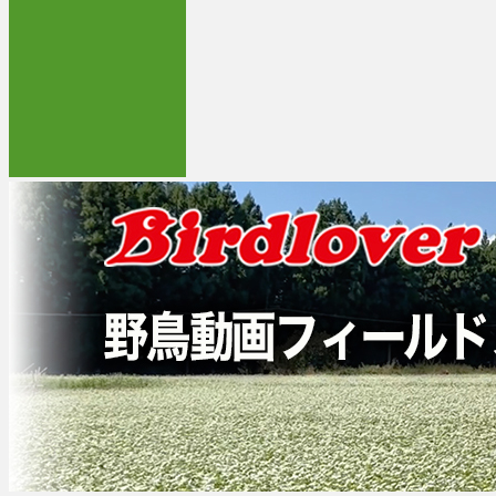
コ
野鳥動画フィールドノート
野鳥動画をブログで公開しています。
ン
テ
ン
ツ
へ
ス
キ
ッ
プ