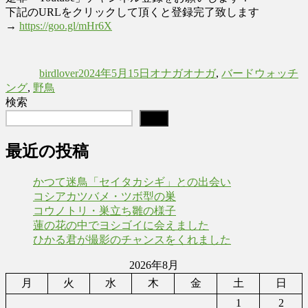
下記のURLをクリックして頂くと登録完了致します
→
https://goo.gl/mHr6X
投
投
カ
タ
稿
稿
テ
グ
birdlover
2024年5月15日
オナガ
オナガ
,
バードウォッチ
者
日:
ゴ
ング
,
野鳥
リ
検索
ー
検索
最近の投稿
かつて迷鳥「セイタカシギ」との出会い
コシアカツバメ・ツボ型の巣
コウノトリ・巣立ち雛の様子
蓮の花の中でヨシゴイに会えました
ひかる君が撮影のチャンスをくれました
2026年8月
月
火
水
木
金
土
日
1
2