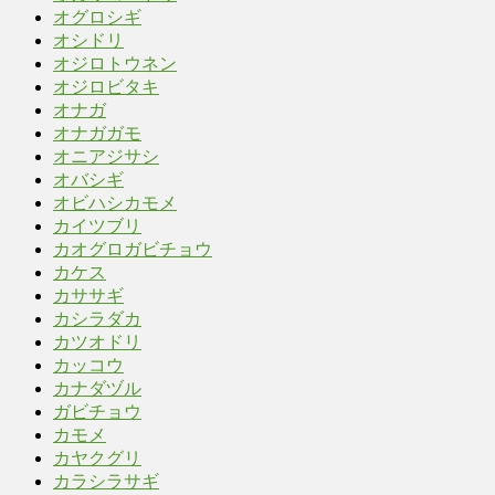
オグロシギ
オシドリ
オジロトウネン
オジロビタキ
オナガ
オナガガモ
オニアジサシ
オバシギ
オビハシカモメ
カイツブリ
カオグロガビチョウ
カケス
カササギ
カシラダカ
カツオドリ
カッコウ
カナダヅル
ガビチョウ
カモメ
カヤクグリ
カラシラサギ