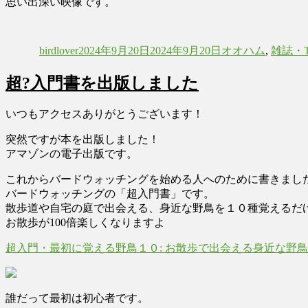
思い出深い映像です。
投
投
カ
稿
稿
テ
birdlover
2024年9月20日
2024年9月20日
オオハム
,
雑誌・
者
日:
ゴ
リ
超?入門書を出版しました
ー
いつもアクセスありがとうございます！
突然ですが本を出版しました！
アマゾンの電子出版です。
これからバードウォッチングを始める人へのために書きまし
バードウォッチングの「超入門書」です。
散歩道や自宅の庭で出会える、身近な野鳥を１０種覚えるだ
お散歩が100倍楽しくなりますよ
超入門・最初に覚える野鳥１０: お散歩で出会える身近な野鳥
誰だって最初は初心者です。