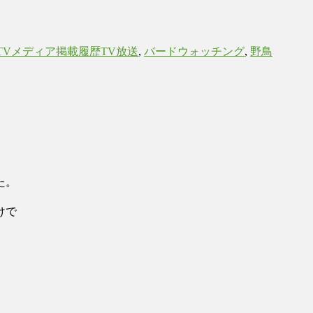
タ
グ
TVメディア掲載履歴
TV放送
,
バードウォッチング
,
野鳥
た。
けで