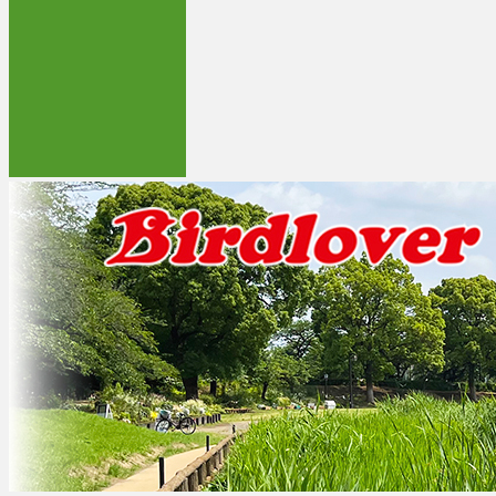
コ
野鳥動画フィールドノート
野鳥動画をブログで公開しています。
ン
テ
ン
ツ
へ
ス
キ
ッ
プ